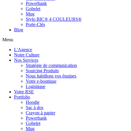
Powerbank
Gobelet
Mug
Stylo BIC® 4 COULEURS®
Porte-Clés
Blog
Menu
L'Agence
Notre Culture
Nos Services
Stratégie de communication
Sourcing Produits
Nous habillons vos équipes
Votre e-boutique
Logistique
Votre RSE
Portfolio
Hoodie
Sac à dos
Crayon à papier
Powerbank
Gobelet
Mug